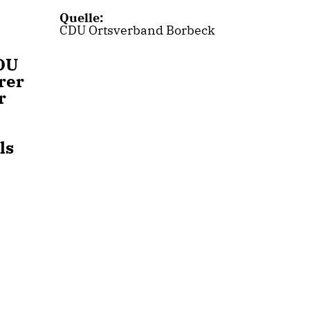
Quelle:
CDU Ortsverband Borbeck
CDU
rer
r
ls