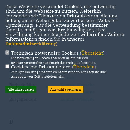
Diese Webseite verwendet Cookies, die notwendig
Altendorf/Frohnhausen
Kontakt
sind, um die Webseite zu nutzen. Weiterhin
verwenden wir Dienste von Drittanbietern, die uns
Altenessen-Nord
Kontakt
helfen, unser Webangebot zu verbessern (Website-
Altenessen-Süd
Kontakt
Optmierung). Für die Verwendung bestimmter
Dienste, benötigen wir Ihre Einwilligung. Ihre
Einwilligung können Sie jederzeit widerrufen. Weitere
Informationen finden Sie in unserer
Datenschutzerklärung
.
B
Technisch notwendige Cookies (
Übersicht
)
Die notwendigen Cookies werden allein für den
Bedingrade
Kontakt
ordnungsgemäßen Gebrauch der Webseite benötigt.
Cookies von Drittanbietern (
Übersicht
)
Bergeborbeck/Bochold
Kontakt
Zur Optimierung unserer Webseite binden wir Dienste und
Angebote von Drittanbietern ein.
Bergerhausen
Kontakt
Borbeck-Mitte
Kontakt
Webseite
Alle akzeptieren
Auswahl speichern
Bredeney
Kontakt
Webseite
Burgaltendorf
Kontakt
Webseite
D