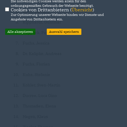
Kalweit, Dirk
Die notwendigen Cookies werden allein für den
ordnungsgemäßen Gebrauch der Webseite benötigt.
Cookies von Drittanbietern (
Übersicht
)
Rörig, Barbara
Zur Optimierung unserer Webseite binden wir Dienste und
Angebote von Drittanbietern ein.
Kipphardt, Guntmar
Alle akzeptieren
Auswahl speichern
Tuppeck, Peter
Fuchs, Jessica
Dr. Kalipke, Andreas
Fuchs, Florian
Kuhs, Stefanie
Köhler, Sven-Martin
Ducree, Luca Gino
Thomaßen, Elena
Hagen, Klaus