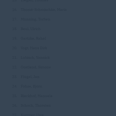
Ziegler, Thomas
Thomé-Schmischke, Maria
Münning, Torben
Beul, Ulrich
Gartzke, Rahel
Vogt, Hans Dirk
Lubisch, Yannick
Oostland, Simone
Flügel, Jan
Föhse, Björn
Rieckhof, Manuela
Schoch, Thorsten
Kutzner, Uwe