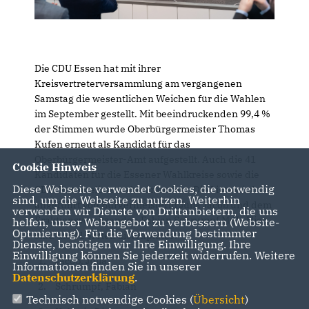
Die CDU Essen hat mit ihrer
Kreisvertreterversammlung am vergangenen
Samstag die wesentlichen Weichen für die Wahlen
im September gestellt. Mit beeindruckenden 99,4 %
der Stimmen wurde Oberbürgermeister Thomas
Kufen erneut als Kandidat für das
Oberbürgermeister-Amt aufgestellt. Auch die 41
Cookie Hinweis
Kandidaten für die Essener Wahlkreise sowie die
Diese Webseite verwendet Cookies, die notwendig
CDU-Reserveliste stehen nun fest. Die Liste wird
sind, um die Webseite zu nutzen. Weiterhin
angeführt von Bürgermeisterin Julia Jacob und dem
verwenden wir Dienste von Drittanbietern, die uns
Fraktionsvorsitzenden Fabian Schrumpf MdL. Hier
helfen, unser Webangebot zu verbessern (Website-
Optmierung). Für die Verwendung bestimmter
sind die 41 ersten Listenplätze:
Dienste, benötigen wir Ihre Einwilligung. Ihre
Einwilligung können Sie jederzeit widerrufen. Weitere
Jacob, Julia
Informationen finden Sie in unserer
Datenschutzerklärung
.
Schrumpf, Fabian
Technisch notwendige Cookies (
Übersicht
)