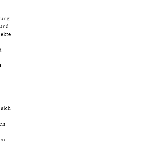
rung
 und
jekte
d
t
d
 sich
men
en