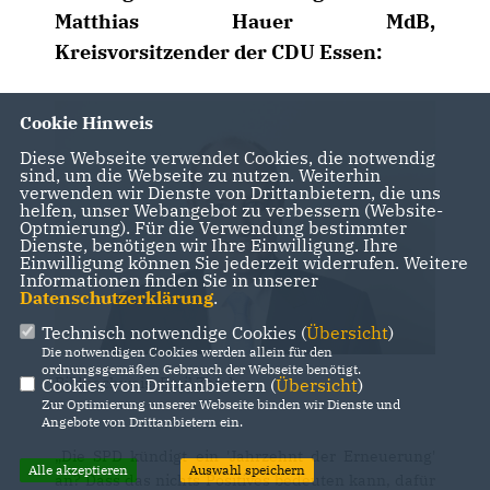
Matthias Hauer MdB,
Kreisvorsitzender der CDU Essen:
Cookie Hinweis
Diese Webseite verwendet Cookies, die notwendig
sind, um die Webseite zu nutzen. Weiterhin
verwenden wir Dienste von Drittanbietern, die uns
helfen, unser Webangebot zu verbessern (Website-
Optmierung). Für die Verwendung bestimmter
Dienste, benötigen wir Ihre Einwilligung. Ihre
Einwilligung können Sie jederzeit widerrufen. Weitere
Informationen finden Sie in unserer
Datenschutzerklärung
.
Technisch notwendige Cookies (
Übersicht
)
Die notwendigen Cookies werden allein für den
ordnungsgemäßen Gebrauch der Webseite benötigt.
Bildnachweis: Emil Zander
Cookies von Drittanbietern (
Übersicht
)
Zur Optimierung unserer Webseite binden wir Dienste und
Angebote von Drittanbietern ein.
Die SPD kündigt ein 'Jahrzehnt der Erneuerung'
Alle akzeptieren
Auswahl speichern
an? Dass das nichts Positives bedeuten kann, dafür