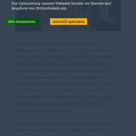
Zur Optimierung unserer Webseite binden wir Dienste und
Angebote von Drittanbietern ein.
Alle akzeptieren
Auswahl speichern
Kufen freute sich, ein weiteres Mal um das
Vertrauen der Wählerinnen und Wähler werben zu
können. „Bei der Aufgabe, der Oberbürgermeister
meiner Heimatstadt zu sein, bleibe ich meinem
Politikstil treu: zuhören, verstehen, machen.“ Für
den Amtsinhaber ist der Zusammenhalt der
Gesellschaft das Leitmotiv seiner Arbeit. Er betont:
Die Menschen, die hier leben, sind das Kapital
unserer Stadt.“ Er unterstrich seine Konsequenz,
mit der er sein damals vorgestelltes 12-Punkte-
Programm umgesetzt habe.
Kufen möchte den anhaltenden Wandel der Stadt
nutzen, um sie in eine nachhaltige Zukunft zu