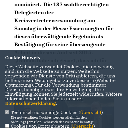
nominiert. Die 187 wahlberechtigten
Delegierten der
Kreisvertreterversammlung am
Samstag in der Messe Essen sorgten für
dieses überwältigende Ergebnis als
Bestätigung für seine überzeugende
Arbeit in diesem Amt seit 2015.
Cookie Hinweis
Damals habe ich gesagt, dass ich für
Diese Webseite verwendet Cookies, die notwendig
Essen brenne. Das gilt heute immer
sind, um die Webseite zu nutzen. Weiterhin
verwenden wir Dienste von Drittanbietern, die uns
noch oder vielleicht noch mehr“, sagte
helfen, unser Webangebot zu verbessern (Website-
Kufen zu den Delegierten.
Optmierung). Für die Verwendung bestimmter
Dienste, benötigen wir Ihre Einwilligung. Ihre
Einwilligung können Sie jederzeit widerrufen. Weitere
Informationen finden Sie in unserer
Datenschutzerklärung
.
Technisch notwendige Cookies (
Übersicht
)
Die notwendigen Cookies werden allein für den
ordnungsgemäßen Gebrauch der Webseite benötigt.
Cookies von Drittanbietern (
Übersicht
)