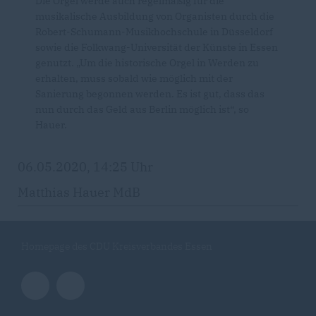
Die Orgel werde auch regelmäßig für die
musikalische Ausbildung von Organisten durch die
Robert-Schumann-Musikhochschule in Düsseldorf
sowie die Folkwang-Universität der Künste in Essen
genutzt. „Um die historische Orgel in Werden zu
erhalten, muss sobald wie möglich mit der
Sanierung begonnen werden. Es ist gut, dass das
nun durch das Geld aus Berlin möglich ist“, so
Hauer.
06.05.2020, 14:25 Uhr
Matthias Hauer MdB
Homepage des CDU Kreisverbandes Essen