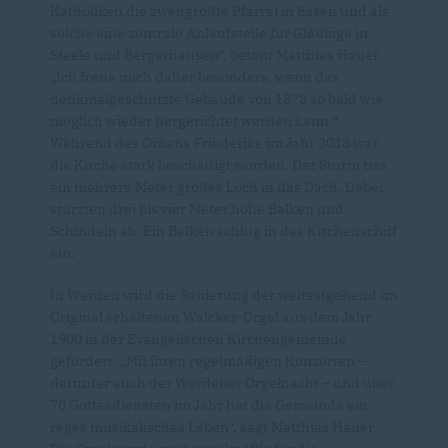
Katholiken die zweitgrößte Pfarrei in Essen und als
solche eine zentrale Anlaufstelle für Gläubige in
Steele und Bergerhausen“, betont Matthias Hauer.
Ich freue mich daher besonders, wenn das
denkmalgeschützte Gebäude von 1873 so bald wie
möglich wieder hergerichtet werden kann.“
Während des Orkans Friederike im Jahr 2018 war
die Kirche stark beschädigt worden. Der Sturm riss
ein mehrere Meter großes Loch in das Dach. Dabei
stürzten drei bis vier Meter hohe Balken und
Schindeln ab. Ein Balken schlug in das Kirchenschiff
ein.
In Werden wird die Sanierung der weitestgehend im
Original erhaltenen Walcker-Orgel aus dem Jahr
1900 in der Evangelischen Kirchengemeinde
gefördert. „Mit ihren regelmäßigen Konzerten –
darunter auch der Werdener Orgelnacht – und über
70 Gottesdiensten im Jahr hat die Gemeinde ein
reges musikalisches Leben“, sagt Matthias Hauer.