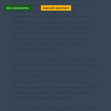
Die Katholische Kirchengemeinde St. Laurentius in
Steele erhält 400.000 Euro für die dringend
Alle akzeptieren
Auswahl speichern
notwendige Sanierung des Daches. Die
Evangelische Kirchengemeinde Werden erhält
50.000 Euro zur Sanierung der dortigen Walcker-
Orgel aus dem Jahr 1900. Die Mittel stammen aus
dem Denkmalschutz-Sonderprogramm IX des
Bundes und daneben stehen unter anderem
Eigenmittel der Kirchengemeinden für die
Sanierungen zur Verfügung.
Ich freue mich sehr über diese Zusage - das sind
gute Nachrichten für den Denkmalschutz in unserer
Stadt!“, sagt Matthias Hauer (CDU). Der Essener
Bundestagsabgeordnete hatte sich persönlich bei
der Staatsministerin für Kultur und Medien im
Bundeskanzleramt, Prof. Monika Grütters, sowie bei
der Berichterstatterin im Haushaltsausschuss für
die beiden Förderungen eingesetzt.
Die Pfarrkirche St. Laurentius ist mit über 25.000