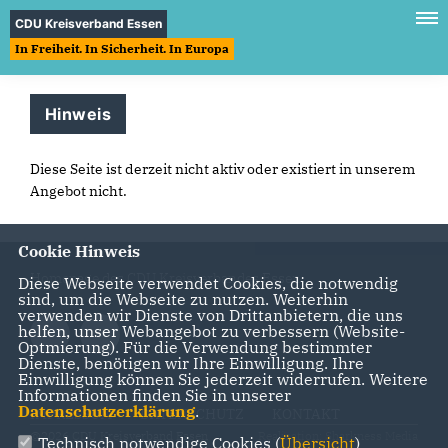
CDU Kreisverband Essen
In Freiheit. In Sicherheit. In Europa
Hinweis
Diese Seite ist derzeit nicht aktiv oder existiert in unserem
Angebot nicht.
Cookie Hinweis
Homepage des CDU Kreisverbandes Essen
Diese Webseite verwendet Cookies, die notwendig
sind, um die Webseite zu nutzen. Weiterhin
verwenden wir Dienste von Drittanbietern, die uns
helfen, unser Webangebot zu verbessern (Website-
Optmierung). Für die Verwendung bestimmter
Dienste, benötigen wir Ihre Einwilligung. Ihre
Einwilligung können Sie jederzeit widerrufen. Weitere
Informationen finden Sie in unserer
Datenschutzerklärung
.
IMPRESSUM
DATENSCHUTZ
KONTAKT
@2026 CDU Kreisverband Essen
Realisation: Sharkness Media
Technisch notwendige Cookies (
Übersicht
)