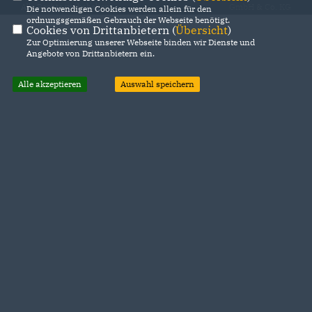
Alle Rechte vorbehalten.
GmbH & Co. KG
Die notwendigen Cookies werden allein für den
ordnungsgemäßen Gebrauch der Webseite benötigt.
Cookies von Drittanbietern (
Übersicht
)
Zur Optimierung unserer Webseite binden wir Dienste und
Angebote von Drittanbietern ein.
Alle akzeptieren
Auswahl speichern