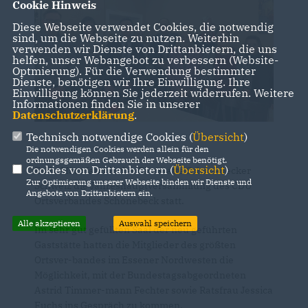
Cookie Hinweis
Diese Webseite verwendet Cookies, die notwendig
sind, um die Webseite zu nutzen. Weiterhin
verwenden wir Dienste von Drittanbietern, die uns
helfen, unser Webangebot zu verbessern (Website-
Optmierung). Für die Verwendung bestimmter
Dienste, benötigen wir Ihre Einwilligung. Ihre
Einwilligung können Sie jederzeit widerrufen. Weitere
Informationen finden Sie in unserer
Datenschutzerklärung
.
Technisch notwendige Cookies (
Übersicht
)
Die notwendigen Cookies werden allein für den
ordnungsgemäßen Gebrauch der Webseite benötigt.
Cookies von Drittanbietern (
Übersicht
)
Ende März fand in der Gaststätte Schönebecker
Zur Optimierung unserer Webseite binden wir Dienste und
Schweiz die Jahreshauptversammlung des CDU
Angebote von Drittanbietern ein.
Ortsverbandes Schönebeck statt.
Alle akzeptieren
Auswahl speichern
Im sehr gut gefüllten Saal der neu geführten
Gaststätte hatten die Mitglieder des größten
Ortsver-bandes im Essener Nordwesten die
Möglichkeit, mit der Bundestagsabgeordneten
Astrid Timmer-mann Fechter sowie Ratsfrau Jessica
Fuchs ins Gespräch zu kommen.