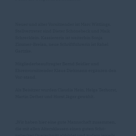
Neuer und alter Vorsitzender ist Marc Wittlings.
Stellvertreter sind Dieter Schönebeck und Maik
Schrecklein. Kassiererin ist weiterhin Sonja
Zimmer-Breian, neue Schriftführerin ist Rahel
Gartzke.
Mitgliederbeauftragter Bernd Seidler und
Ehrenvorsitzender Klaus Diekmann ergänzen den
Vor-stand.
Als Beisitzer wurden Claudia Hein, Helga Terhorst,
Martin Dether und Horst Jäger gewählt.
Wir haben hier eine gute Mannschaft zusammen,
die mit allen Altersklassen einen guten Schö-
nebecker Querschnitt abbildet und zudem jeweils