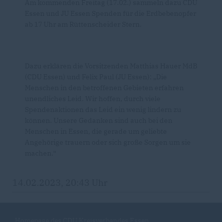
Am kommenden Freitag (17.02.) sammeln dazu CDU
Essen und JU Essen Spenden für die Erdbebenopfer
ab 17 Uhr am Rüttenscheider Stern.
Dazu erklären die Vorsitzenden Matthias Hauer MdB
(CDU Essen) und Felix Paul (JU Essen): „Die
Menschen in den betroffenen Gebieten erfahren
unendliches Leid. Wir hoffen, durch viele
Spendenaktionen das Leid ein wenig lindern zu
können. Unsere Gedanken sind auch bei den
Menschen in Essen, die gerade um geliebte
Angehörige trauern oder sich große Sorgen um sie
machen.“
14.02.2023, 20:43 Uhr
Homepage des CDU Kreisverbandes Essen