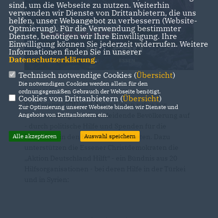
sind, um die Webseite zu nutzen. Weiterhin
verwenden wir Dienste von Drittanbietern, die uns
helfen, unser Webangebot zu verbessern (Website-
Optmierung). Für die Verwendung bestimmter
Dienste, benötigen wir Ihre Einwilligung. Ihre
Einwilligung können Sie jederzeit widerrufen. Weitere
Informationen finden Sie in unserer
Datenschutzerklärung
.
Technisch notwendige Cookies (
Übersicht
)
Die notwendigen Cookies werden allein für den
ordnungsgemäßen Gebrauch der Webseite benötigt.
Cookies von Drittanbietern (
Übersicht
)
Die Essener CDU und Junge Union rufen zur
Zur Optimierung unserer Webseite binden wir Dienste und
Angebote von Drittanbietern ein.
Unterstützung für die notleidende Bevölkerung auf
- durch politische Hilfe und Spenden für die
Alle akzeptieren
Auswahl speichern
Menschen in den betroffenen Gebieten. Dazu
unterstützen die Essener Christdemokraten die
Aktion Deutschland Hilft“ - ein Bündnis aus 20
Hilfsorganisationen - bei deren Hilfe in der Türkei
und in Syrien: